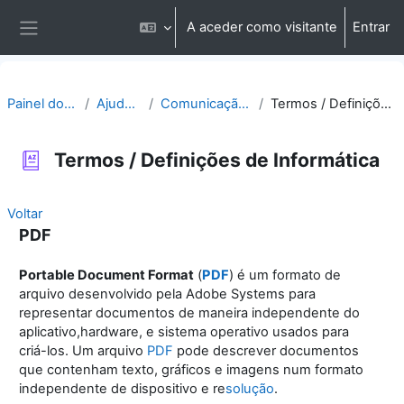
Ir para o conteúdo principal
A aceder como visitante
Entrar
Painel lateral
Painel do utilizador
Ajuda | Apoio
Comunicação | Questões
Termos / Definições de Informática
Termos / Definições de Informática
Voltar
PDF
Portable Document Format
(
PDF
) é um formato de
arquivo desenvolvido pela Adobe Systems para
representar documentos de maneira independente do
aplicativo,hardware
, e sistema operativo
usados para
criá-los. Um arquivo
PDF
pode descrever documentos
que contenham texto, gráficos e imagens num formato
independente de dispositivo e re
solução
.