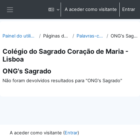
Ir para o conteúdo principal
A aceder como visitante
Entrar
Painel lateral
Painel do utilizador
Páginas do site
Palavras-chave
ONG's Sagrado
Colégio do Sagrado Coração de Maria -
Lisboa
ONG's Sagrado
Não foram devolvidos resultados para "ONG's Sagrado"
A aceder como visitante (
Entrar
)