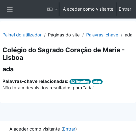
Ir para o conteúdo principal
A aceder como visitante
Entrar
Painel lateral
Painel do utilizador
Páginas do site
Palavras-chave
ada
Colégio do Sagrado Coração de Maria -
Lisboa
ada
Palavras-chave relacionadas:
B2 Reading
adap
Não foram devolvidos resultados para "ada"
A aceder como visitante (
Entrar
)