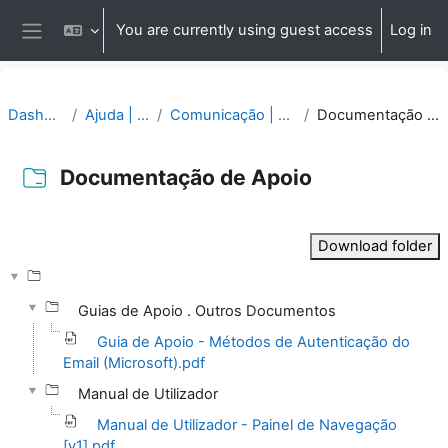
Skip to main content
You are currently using guest access
Log in
Side panel
Dashboard
Ajuda | Apoio
Comunicação | Questões
Documentação de Apoio
Documentação de Apoio
Completion requirements
Download folder
Guias de Apoio . Outros Documentos
Guia de Apoio - Métodos de Autenticação do
Email (Microsoft).pdf
Manual de Utilizador
Manual de Utilizador - Painel de Navegação
[v1].pdf