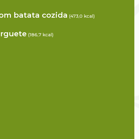
om batata cozida
(473,0 kcal)
rguete
(186,7 kcal)