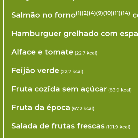
(1)(2)(4)(9)(10)(11)(14)
Salmão no forno
c
Hamburguer grelhado
com espa
Alface e tomate
(22,7 kcal)
Feijão verde
(22,7 kcal)
Fruta cozida sem açúcar
(83,9 kcal)
Fruta da época
(67,2 kcal)
Salada de frutas frescas
(101,9 kcal)