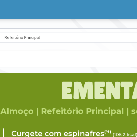
EMENT
Almoço | Refeitório Principal | s
(9)
Curgete com espinafres
(105,2 kcal