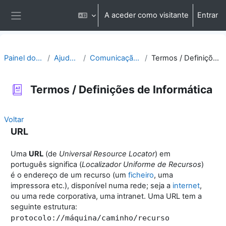
Ir para o conteúdo principal
A aceder como visitante
Entrar
Painel lateral
Painel do utilizador
Ajuda | Apoio
Comunicação | Questões
Termos / Definições de Informática
Termos / Definições de Informática
Voltar
URL
Uma
URL
(de
Universal Resource Locator
) em
português significa (
Localizador Uniforme de Recursos
)
é o endereço de um recurso (um
ficheiro
, uma
impressora etc.), disponível numa rede; seja a
internet
,
ou uma rede corporativa, uma intranet. Uma URL tem a
seguinte estrutura:
protocolo://máquina/caminho/recurso