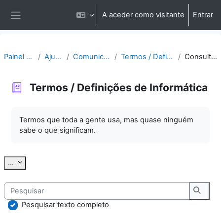
Ir para o conteúdo principal
A aceder como visitante
Entrar
Painel lateral
Painel do utilizador
Ajuda | Apoio
Comunicação | Questões
Termos / Definições de Informática
Consultar por alfabeto
Termos / Definições de Informática
Requisitos de conclusão
Termos que toda a gente usa, mas quase ninguém
sabe o que significam.
Exportar termos
...
Pesquisar
Pesqu
Pesquisar texto completo