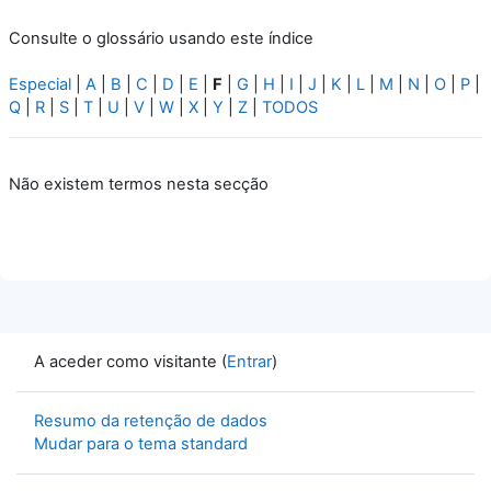
Consulte o glossário usando este índice
Especial
|
A
|
B
|
C
|
D
|
E
|
F
|
G
|
H
|
I
|
J
|
K
|
L
|
M
|
N
|
O
|
P
|
Q
|
R
|
S
|
T
|
U
|
V
|
W
|
X
|
Y
|
Z
|
TODOS
Não existem termos nesta secção
A aceder como visitante (
Entrar
)
Resumo da retenção de dados
Mudar para o tema standard