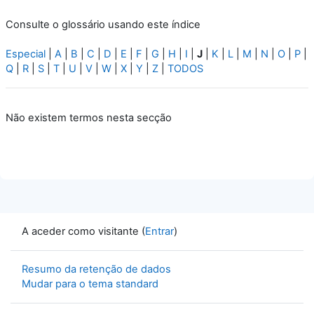
Consulte o glossário usando este índice
Especial
|
A
|
B
|
C
|
D
|
E
|
F
|
G
|
H
|
I
|
J
|
K
|
L
|
M
|
N
|
O
|
P
|
Q
|
R
|
S
|
T
|
U
|
V
|
W
|
X
|
Y
|
Z
|
TODOS
Não existem termos nesta secção
A aceder como visitante (
Entrar
)
Resumo da retenção de dados
Mudar para o tema standard