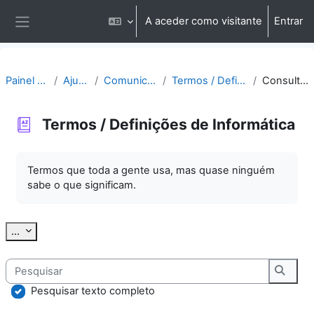
Ir para o conteúdo principal
A aceder como visitante
Entrar
Painel lateral
Painel do utilizador
Ajuda | Apoio
Comunicação | Questões
Termos / Definições de Informática
Consultar por alfabeto
Termos / Definições de Informática
Requisitos de conclusão
Termos que toda a gente usa, mas quase ninguém
sabe o que significam.
Exportar termos
...
Pesquisar
Pesqu
Pesquisar texto completo