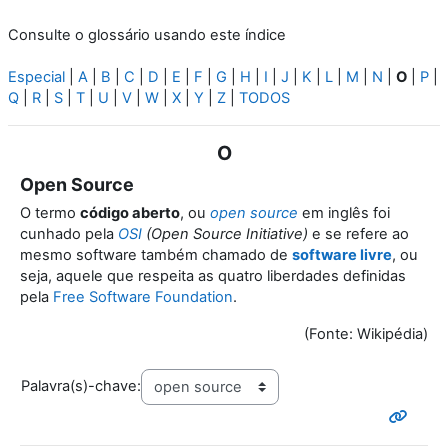
Consulte o glossário usando este índice
Especial
|
A
|
B
|
C
|
D
|
E
|
F
|
G
|
H
|
I
|
J
|
K
|
L
|
M
|
N
|
O
|
P
|
Q
|
R
|
S
|
T
|
U
|
V
|
W
|
X
|
Y
|
Z
|
TODOS
O
Open Source
O termo
código aberto
, ou
open source
em inglês foi
cunhado pela
OSI
(Open Source Initiative)
e se refere ao
mesmo software também chamado de
software livre
, ou
seja, aquele que respeita as quatro liberdades definidas
pela
Free Software Foundation
.
(Fonte: Wikipédia)
Palavra(s)-chave: