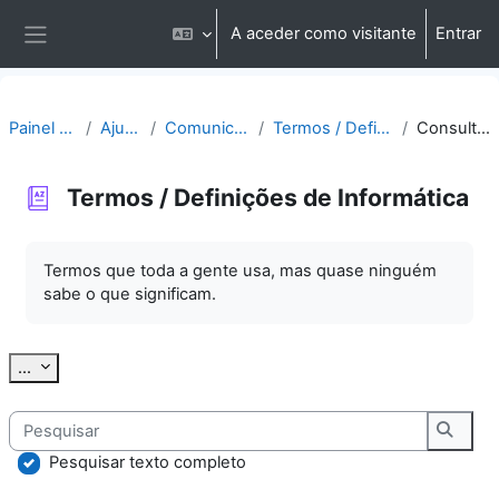
Ir para o conteúdo principal
A aceder como visitante
Entrar
Painel lateral
Painel do utilizador
Ajuda | Apoio
Comunicação | Questões
Termos / Definições de Informática
Consultar por alfabeto
Termos / Definições de Informática
Requisitos de conclusão
Termos que toda a gente usa, mas quase ninguém
sabe o que significam.
Exportar termos
...
Pesquisar
Pesqu
Pesquisar texto completo