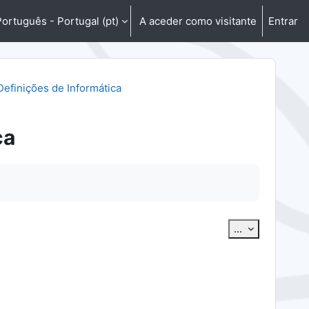
ortuguês - Portugal ‎(pt)‎
A aceder como visitante
Entrar
Definições de Informática
ca
Exportar ter
...
r