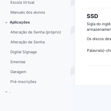
Escola Virtual
Manuais dos alunos
SSD
Aplicações
Sigla do ingl
Contrair
armazenamento
Alteração de Senha (próprio)
Os discos des
Alteração de Senha
Palavra(s)-ch
Digital Signage
Ementas
Garagem
Pré-Inscrições
.
Contrair