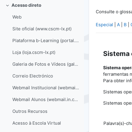
Acesso direto
Contrair
Consulte o gloss
Web
Especial
|
A
|
B
|
Site oficial (www.cscm-lx.pt)
Plataforma b-Learning (portal.cscm-lx.pt)
Sistema 
Loja (loja.cscm-lx.pt)
Galeria de Fotos e Vídeos (galeria.cscm-lx.pt)
Sistema oper
ferramentas n
Correio Electrónico
Para obter in
Webmail Institucional (webmail.cscm-lx.pt)
Sistemas ope
Webmail Alunos (webmail.in.cscm-lx.pt)
Sistemas oper
Outros Recursos
Acesso à Escola Virtual
Palavra(s)-ch