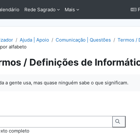
alendário
Rede Sagrado
Mais
P
lizador
Ajuda | Apoio
Comunicação | Questões
Termos / 
por alfabeto
rmos / Definições de Informáti
conclusão
a a gente usa, mas quase ninguém sabe o que significam.
Pesquisa
exto completo