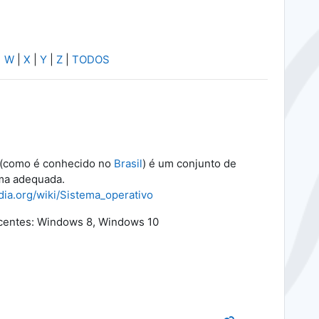
|
W
|
X
|
Y
|
Z
|
TODOS
(como é conhecido no
Brasil
) é um conjunto de
rma adequada.
edia.org/wiki/Sistema_operativo
ecentes: Windows 8, Windows 10