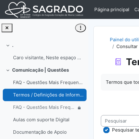
Ir para o conteúdo principal
Página principal
C
Painel do uti
.
Consultar 
Contrair
Caro visitante, Neste espaço encontrará informa...
Te
Comunicação | Questões
Contrair
Requisitos de 
Termos que tod
FAQ - Questões Mais Frequentes
Termos / Definições de Informática
FAQ - Questões Mais Frequentes | Colaborador
Pesquisar
Aulas com suporte Digital
Pesquisar t
Documentação de Apoio