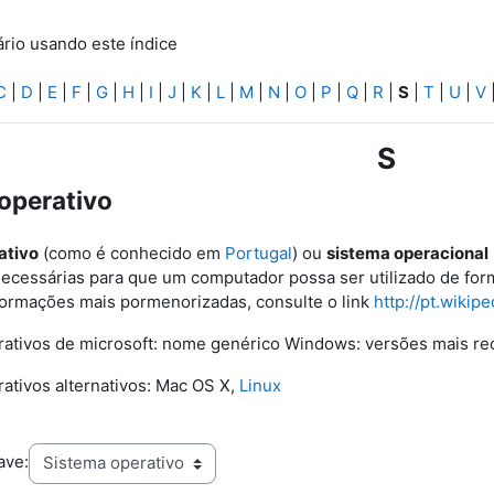
ário usando este índice
C
|
D
|
E
|
F
|
G
|
H
|
I
|
J
|
K
|
L
|
M
|
N
|
O
|
P
|
Q
|
R
|
S
|
T
|
U
|
V
S
operativo
ativo
(como é conhecido em
Portugal
) ou
sistema operacional
ecessárias para que um computador possa ser utilizado de fo
formações mais pormenorizadas, consulte o link
http://pt.wikip
rativos de microsoft: nome genérico Windows: versões mais r
ativos alternativos: Mac OS X,
Linux
ave: