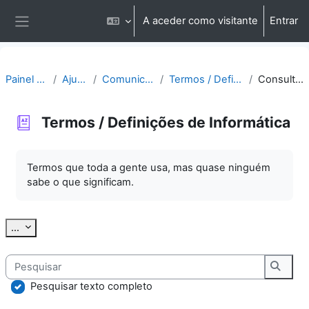
Ir para o conteúdo principal
A aceder como visitante
Entrar
Painel lateral
Painel do utilizador
Ajuda | Apoio
Comunicação | Questões
Termos / Definições de Informática
Consultar por alfabeto
Termos / Definições de Informática
Requisitos de conclusão
Termos que toda a gente usa, mas quase ninguém
sabe o que significam.
Exportar termos
...
Pesquisar
Pesqu
Pesquisar texto completo