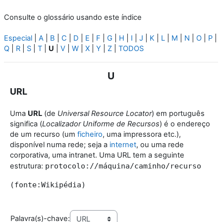
Consulte o glossário usando este índice
Especial
|
A
|
B
|
C
|
D
|
E
|
F
|
G
|
H
|
I
|
J
|
K
|
L
|
M
|
N
|
O
|
P
|
Q
|
R
|
S
|
T
|
U
|
V
|
W
|
X
|
Y
|
Z
|
TODOS
U
URL
Uma
URL
(de
Universal Resource Locator
) em português
significa (
Localizador Uniforme de Recursos
) é o endereço
de um recurso (um
ficheiro
, uma impressora etc.),
disponível numa rede; seja a
internet
, ou uma rede
corporativa, uma intranet. Uma URL tem a seguinte
estrutura:
protocolo://máquina/caminho/recurso
(fonte:Wikipédia)
Palavra(s)-chave: