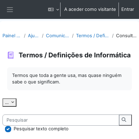
Ir para o conteúdo principal
A aceder como visitante
Entrar
Painel lateral
Painel do utilizador
Ajuda | Apoio
Comunicação | Questões
Termos / Definições de Informática
Consultar por alfabeto
Termos / Definições de Informática
Requisitos de conclusão
Termos que toda a gente usa, mas quase ninguém
sabe o que significam.
Exportar termos
...
Pesquisar
Pesqu
Pesquisar texto completo