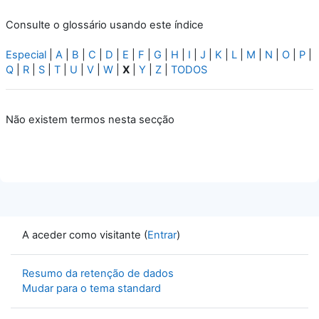
Consulte o glossário usando este índice
Especial
|
A
|
B
|
C
|
D
|
E
|
F
|
G
|
H
|
I
|
J
|
K
|
L
|
M
|
N
|
O
|
P
|
Q
|
R
|
S
|
T
|
U
|
V
|
W
|
X
|
Y
|
Z
|
TODOS
Não existem termos nesta secção
A aceder como visitante (
Entrar
)
Resumo da retenção de dados
Mudar para o tema standard