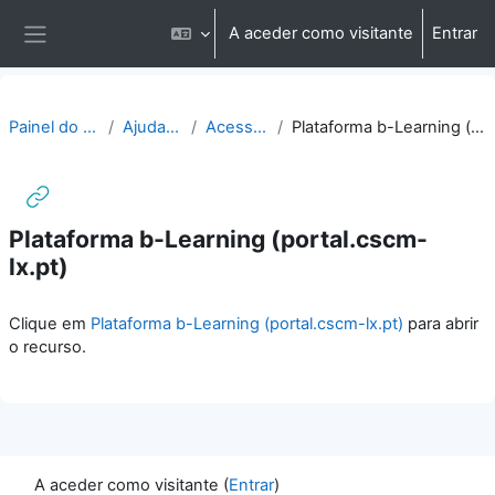
Ir para o conteúdo principal
A aceder como visitante
Entrar
Painel lateral
Painel do utilizador
Ajuda | Apoio
Acesso direto
Plataforma b-Learning (portal.cscm-lx.pt)
Plataforma b-Learning (portal.cscm-
lx.pt)
Requisitos de conclusão
Clique em
Plataforma b-Learning (portal.cscm-lx.pt)
para abrir
o recurso.
A aceder como visitante (
Entrar
)