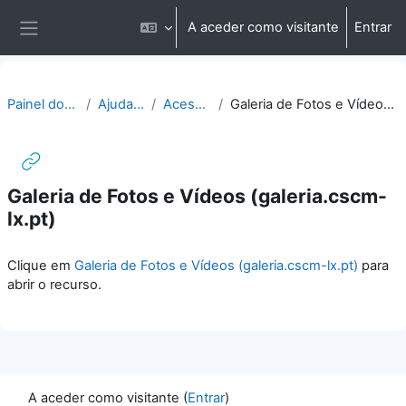
Ir para o conteúdo principal
A aceder como visitante
Entrar
Painel lateral
Painel do utilizador
Ajuda | Apoio
Acesso direto
Galeria de Fotos e Vídeos (galeria.cscm-lx.pt)
Galeria de Fotos e Vídeos (galeria.cscm-
lx.pt)
Requisitos de conclusão
Clique em
Galeria de Fotos e Vídeos (galeria.cscm-lx.pt)
para
abrir o recurso.
A aceder como visitante (
Entrar
)