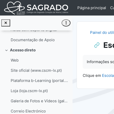
Ir para o conteúdo principal
Página principal
C
Termos / Definições de Informática
FAQ - Questões Mais Frequentes | Colaborador
Aulas com suporte Digital
Painel do uti
Documentação de Apoio
Es
Acesso direto
Contrair
Requisitos de 
Web
Informações so
Site oficial (www.cscm-lx.pt)
Clique em
Escola
Plataforma b-Learning (portal.cscm-lx.pt)
Loja (loja.cscm-lx.pt)
Galeria de Fotos e Vídeos (galeria.cscm-lx.pt)
Correio Electrónico