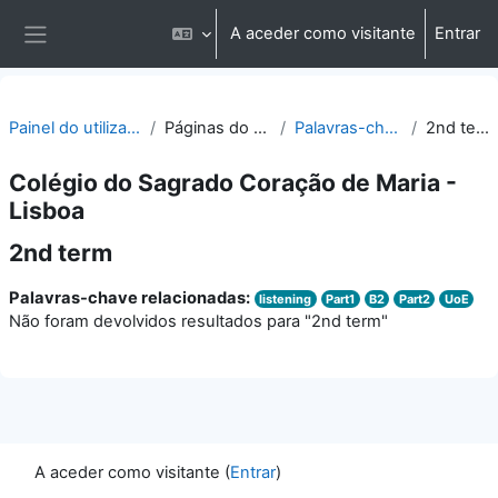
Ir para o conteúdo principal
A aceder como visitante
Entrar
Painel lateral
Painel do utilizador
Páginas do site
Palavras-chave
2nd term
Colégio do Sagrado Coração de Maria -
Lisboa
2nd term
Palavras-chave relacionadas:
listening
Part1
B2
Part2
UoE
Não foram devolvidos resultados para "2nd term"
A aceder como visitante (
Entrar
)