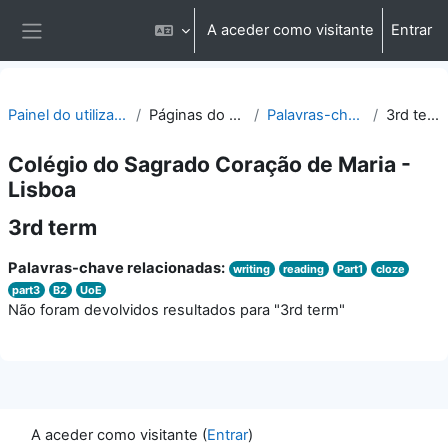
Ir para o conteúdo principal
A aceder como visitante
Entrar
Painel lateral
Painel do utilizador
Páginas do site
Palavras-chave
3rd term
Colégio do Sagrado Coração de Maria -
Lisboa
3rd term
Palavras-chave relacionadas:
writing
reading
Part1
cloze
part3
B2
UoE
Não foram devolvidos resultados para "3rd term"
A aceder como visitante (
Entrar
)