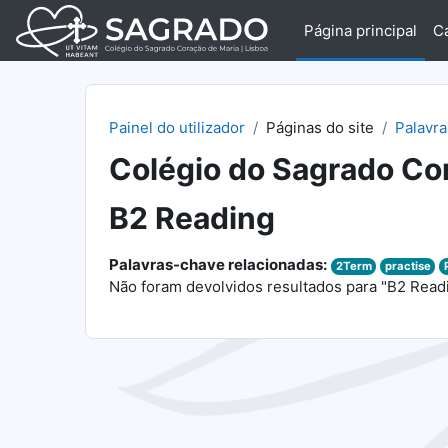
Ir para o conteúdo principal
Página principal
C
Painel do utilizador
Páginas do site
Palavr
Colégio do Sagrado Cor
B2 Reading
Palavras-chave relacionadas:
2Term
practise
Não foram devolvidos resultados para "B2 Read