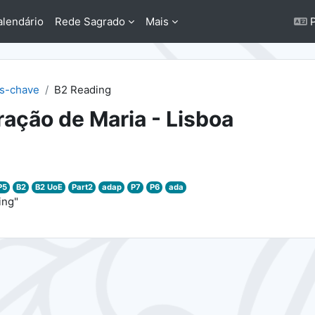
alendário
Rede Sagrado
Mais
P
as-chave
B2 Reading
ação de Maria - Lisboa
P5
B2
B2 UoE
Part2
adap
P7
P6
ada
ing"