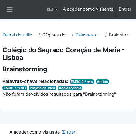
Ir para o conteúdo principal
A aceder como visitante
Entrar
Painel lateral
Painel do utilizador
Páginas do site
Palavras-chave
Brainstorming
Colégio do Sagrado Coração de Maria -
Lisboa
Brainstorming
Palavras-chave relacionadas:
EMRC 9.º ano
Afetos
EMRC 7.ºANO
Projeto de Vida
Adolescência
Não foram devolvidos resultados para "Brainstorming"
A aceder como visitante (
Entrar
)