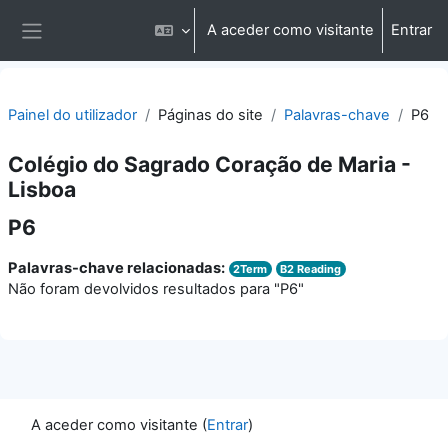
Ir para o conteúdo principal
A aceder como visitante
Entrar
Painel lateral
Painel do utilizador
Páginas do site
Palavras-chave
P6
Colégio do Sagrado Coração de Maria -
Lisboa
P6
Palavras-chave relacionadas:
2Term
B2 Reading
Não foram devolvidos resultados para "P6"
A aceder como visitante (
Entrar
)