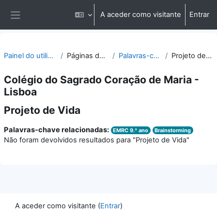
Ir para o conteúdo principal
A aceder como visitante
Entrar
Painel lateral
Painel do utilizador
Páginas do site
Palavras-chave
Projeto de Vida
Colégio do Sagrado Coração de Maria -
Lisboa
Projeto de Vida
Palavras-chave relacionadas:
EMRC 9.º ano
Brainstorming
Não foram devolvidos resultados para "Projeto de Vida"
A aceder como visitante (
Entrar
)