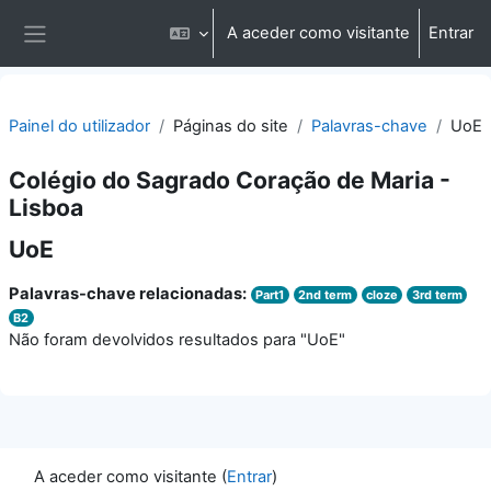
Ir para o conteúdo principal
A aceder como visitante
Entrar
Painel lateral
Painel do utilizador
Páginas do site
Palavras-chave
UoE
Colégio do Sagrado Coração de Maria -
Lisboa
UoE
Palavras-chave relacionadas:
Part1
2nd term
cloze
3rd term
B2
Não foram devolvidos resultados para "UoE"
A aceder como visitante (
Entrar
)