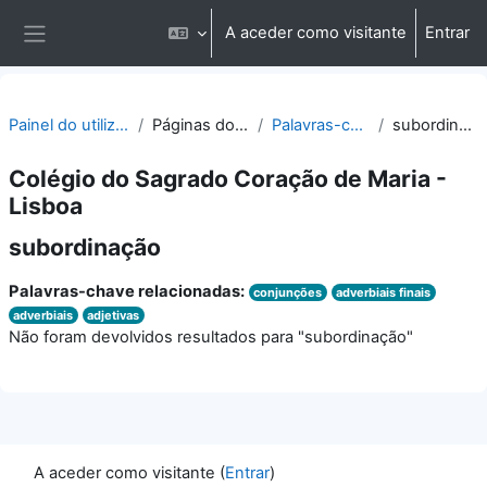
Ir para o conteúdo principal
A aceder como visitante
Entrar
Painel lateral
Painel do utilizador
Páginas do site
Palavras-chave
subordinação
Colégio do Sagrado Coração de Maria -
Lisboa
subordinação
Palavras-chave relacionadas:
conjunções
adverbiais finais
adverbiais
adjetivas
Não foram devolvidos resultados para "subordinação"
A aceder como visitante (
Entrar
)