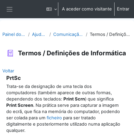
Ir para o conteúdo principal
A aceder como visitante
Entrar
Painel lateral
Painel do utilizador
Ajuda | Apoio
Comunicação | Questões
Termos / Definições de Informática
Termos / Definições de Informática
Voltar
PrtSc
Trata-se da designação de uma tecla dos
computadores (também aparece de outras formas,
dependendo dos teclados:
Print Scrn
) que significa
Print Screen
. Na prática serve para capturar a imagem
do ecrã, que fica na memória do computador, podendo
ser colada para um
ficheiro
para ser tratado
digitalmente e posteriormente utilizado numa aplicação
qualquer.