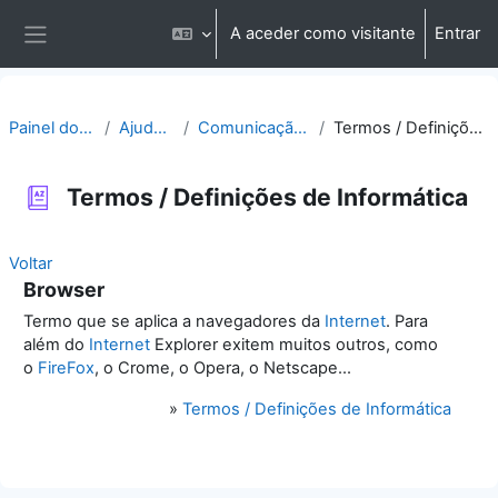
Ir para o conteúdo principal
A aceder como visitante
Entrar
Painel lateral
Painel do utilizador
Ajuda | Apoio
Comunicação | Questões
Termos / Definições de Informática
Termos / Definições de Informática
Voltar
Browser
Termo que se aplica a navegadores da
Internet
. Para
além do
Internet
Explorer exitem muitos outros, como
o
FireFox
, o Crome, o Opera, o Netscape...
»
Termos / Definições de Informática