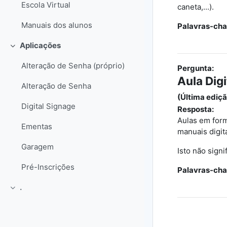
Escola Virtual
caneta,...).
Manuais dos alunos
Palavras-cha
Aplicações
Contrair
Alteração de Senha (próprio)
Pergunta:
Aula Digi
Alteração de Senha
(Última ediçã
Digital Signage
Resposta:
Aulas em form
Ementas
manuais digita
Garagem
Isto não signi
Pré-Inscrições
Palavras-cha
.
Contrair