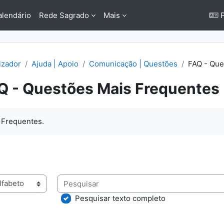
alendário
Rede Sagrado
Mais
P
lizador
Ajuda | Apoio
Comunicação | Questões
FAQ - Que
Q - Questões Mais Frequentes
conclusão
 Frequentes.
Pesquisar
rio usando este índice
Pesquisar texto completo