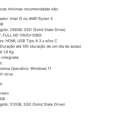
ticas mínimas recomendadas são:
ador: Intel I5 ou AMD Ryzen 5
GB
gido: 256GB, SSD (Solid State Drive)
'', FULL HD (1920x1080)
ces: HDMI, USB Tipo A 3.x e/ou C
 Duração até 10h (duração de um dia de aulas)
é 1,6 Kg
integrada
e:
stema Operativo: Windows 11
ti-vírus
s:
creen
6GB
gido: 512GB, SSD (Solid State Drive)