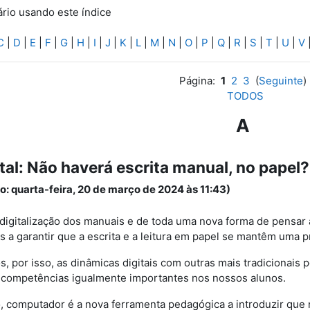
ário usando este índice
C
|
D
|
E
|
F
|
G
|
H
|
I
|
J
|
K
|
L
|
M
|
N
|
O
|
P
|
Q
|
R
|
S
|
T
|
U
|
V
Página:
1
2
3
(
Seguinte
)
TODOS
A
ital: Não haverá escrita manual, no papel?
o: quarta-feira, 20 de março de 2024 às 11:43)
digitalização dos manuais e de toda uma nova forma de pensar a
 a garantir que a escrita e a leitura em papel se mantêm uma pr
s, por isso, as dinâmicas digitais com outras mais tradicionais
competências igualmente importantes nos nossos alunos.
, computador é a nova ferramenta pedagógica a introduzir que nã