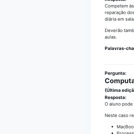
Competem às f
reparação dos
diária em sala
Deverão també
aulas.
Palavras-cha
Pergunta:
Computa
(Última ediçã
Resposta:
O aluno pode 
Neste caso r
MacBook 
Process