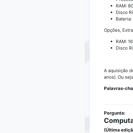
RAM: 8
Disco Rí
Bateria:
Opções, Extra
RAM: 1
Disco Rí
A aquisição d
anos). Ou sej
Palavras-cha
Pergunta:
Computad
(Última ediçã