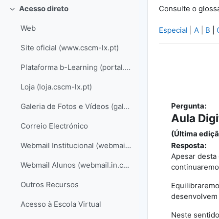
Consulte o gloss
Acesso direto
Contrair
Web
Especial
|
A
|
B
|
Site oficial (www.cscm-lx.pt)
Plataforma b-Learning (portal.cscm-lx.pt)
Loja (loja.cscm-lx.pt)
Pergunta:
Galeria de Fotos e Vídeos (galeria.cscm-lx.pt)
Aula Dig
Correio Electrónico
(Última ediçã
Resposta:
Webmail Institucional (webmail.cscm-lx.pt)
Apesar desta 
Webmail Alunos (webmail.in.cscm-lx.pt)
continuaremos
Outros Recursos
Equilibraremo
desenvolvem 
Acesso à Escola Virtual
Neste sentido