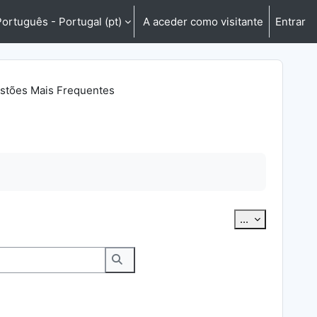
ortuguês - Portugal ‎(pt)‎
A aceder como visitante
Entrar
stões Mais Frequentes
Exportar ter
...
Pesquisar