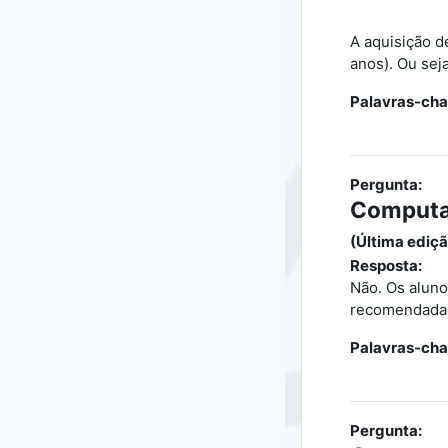
A aquisição d
anos). Ou sej
Palavras-cha
Pergunta:
Computad
(Última ediçã
Resposta:
Não. Os alun
recomendada
Palavras-cha
Pergunta: