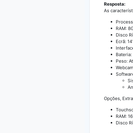
Resposta:
As caracterís
Process
RAM: 8
Disco Rí
Ecrã: 14
Interfa
Bateria:
Peso: At
Webcam 
Softwar
Si
An
Opções, Extra
Touchs
RAM: 1
Disco Rí