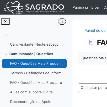
Ir para o conteúdo principal
Página principal
C
Painel do uti
.
Contrair
FA
Caro visitante, Neste espaço encontrará informa...
Requisitos de 
Comunicação | Questões
Contrair
Questões Mais
FAQ - Questões Mais Frequentes
Termos / Definições de Informática
FAQ - Questões Mais Frequentes | Colaborador
Consulte o glossá
Aulas com suporte Digital
Documentação de Apoio