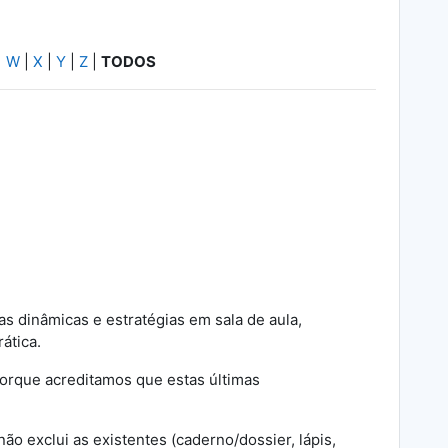
|
W
|
X
|
Y
|
Z
|
TODOS
s dinâmicas e estratégias em sala de aula,
ática.
 porque acreditamos que estas últimas
o exclui as existentes (caderno/dossier, lápis,