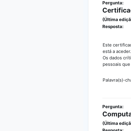
Pergunta:
Certific
(Última ediçã
Resposta:
Este certific
está a aceder
Os dados crít
pessoais que 
Palavra(s)-ch
Pergunta:
Computa
(Última ediçã
Resposta: