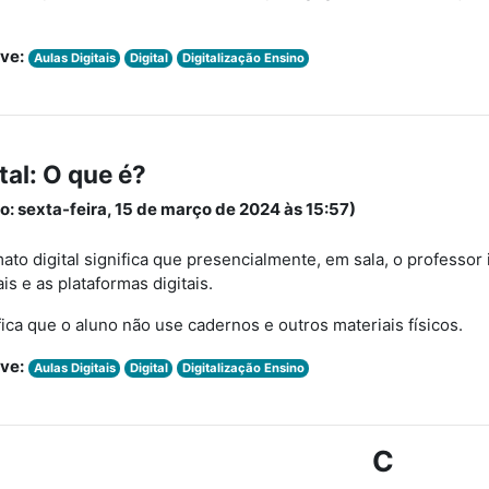
ve:
Aulas Digitais
Digital
Digitalização Ensino
tal: O que é?
o: sexta-feira, 15 de março de 2024 às 15:57)
ato digital significa que presencialmente, em sala, o professo
is e as plataformas digitais.
fica que o aluno não use cadernos e outros materiais físicos.
ve:
Aulas Digitais
Digital
Digitalização Ensino
C