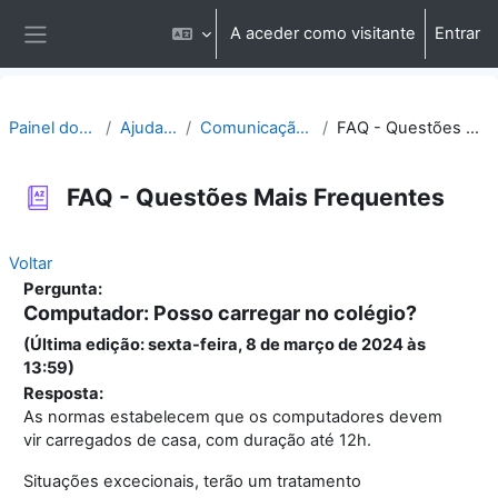
Ir para o conteúdo principal
A aceder como visitante
Entrar
Painel lateral
Painel do utilizador
Ajuda | Apoio
Comunicação | Questões
FAQ - Questões Mais Frequentes
FAQ - Questões Mais Frequentes
Voltar
Pergunta:
Computador: Posso carregar no colégio?
(Última edição: sexta-feira, 8 de março de 2024 às
13:59)
Resposta:
As normas estabelecem que os computadores devem
vir carregados de casa, com duração até 12h.
Situações excecionais, terão um tratamento