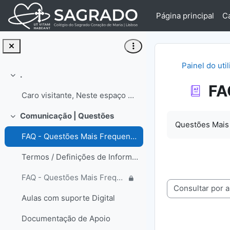
Ir para o conteúdo principal
Página principal
C
Painel do uti
.
Contrair
FA
Caro visitante, Neste espaço encontrará informa...
Requisitos de 
Comunicação | Questões
Contrair
Questões Mais
FAQ - Questões Mais Frequentes
Termos / Definições de Informática
FAQ - Questões Mais Frequentes | Colaborador
Consulte o glossá
Aulas com suporte Digital
Documentação de Apoio