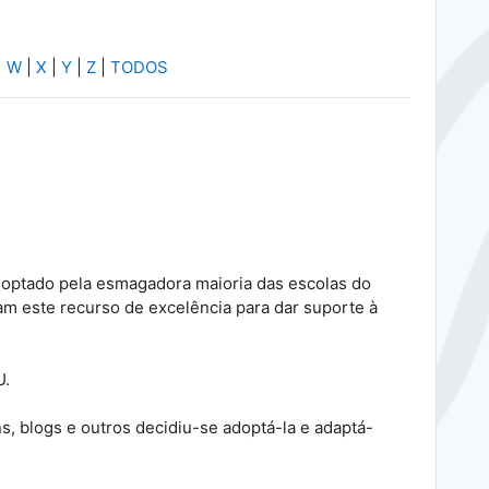
|
W
|
X
|
Y
|
Z
|
TODOS
doptado pela esmagadora maioria das escolas do
m este recurso de excelência para dar suporte à
U.
s, blogs e outros decidiu-se adoptá-la e adaptá-