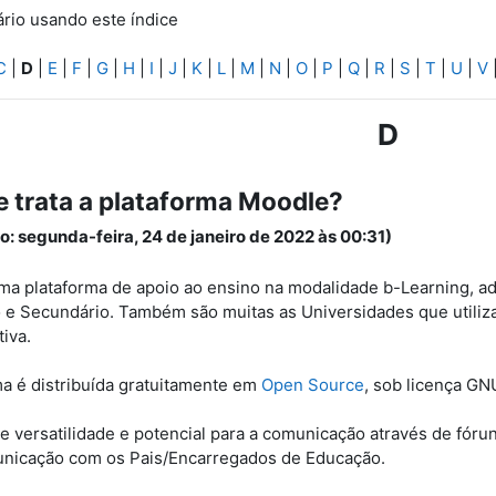
ário usando este índice
C
|
D
|
E
|
F
|
G
|
H
|
I
|
J
|
K
|
L
|
M
|
N
|
O
|
P
|
Q
|
R
|
S
|
T
|
U
|
V
D
e trata a plataforma Moodle?
o: segunda-feira, 24 de janeiro de 2022 às 00:31)
ma plataforma de apoio ao ensino na modalidade b-Learning, a
 e Secundário. Também são muitas as Universidades que utiliza
tiva.
ma é distribuída gratuitamente em
Open Source
, sob licença GN
 versatilidade e potencial para a comunicação através de fórun
municação com os Pais/Encarregados de Educação.