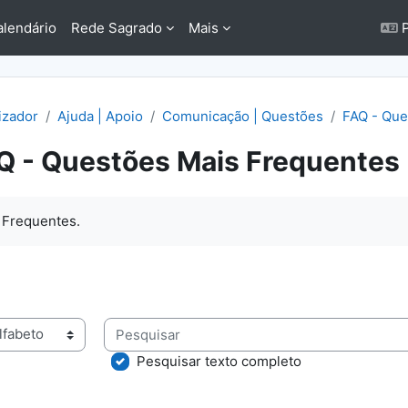
alendário
Rede Sagrado
Mais
P
lizador
Ajuda | Apoio
Comunicação | Questões
FAQ - Que
Q - Questões Mais Frequentes
conclusão
 Frequentes.
Pesquisar
rio usando este índice
Pesquisar texto completo