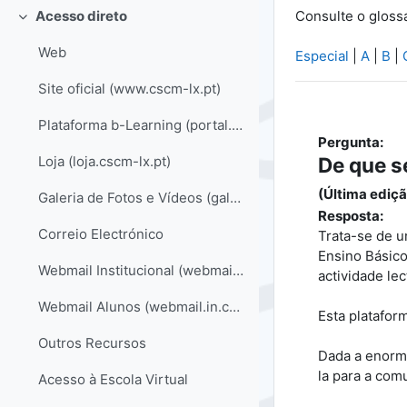
Consulte o gloss
Acesso direto
Contrair
Web
Especial
|
A
|
B
|
Site oficial (www.cscm-lx.pt)
Plataforma b-Learning (portal.cscm-lx.pt)
Pergunta:
De que s
Loja (loja.cscm-lx.pt)
(Última ediçã
Galeria de Fotos e Vídeos (galeria.cscm-lx.pt)
Resposta:
Correio Electrónico
Trata-se de u
Ensino Básico
Webmail Institucional (webmail.cscm-lx.pt)
actividade lec
Webmail Alunos (webmail.in.cscm-lx.pt)
Esta platafor
Outros Recursos
Dada a enorme
la para a co
Acesso à Escola Virtual