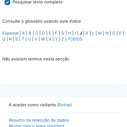
Pesquisar texto completo
Consulte o glossário usando este índice
Especial
|
A
|
B
|
C
|
D
|
E
|
F
|
G
|
H
|
I
|
J
|
K
|
L
|
M
|
N
|
O
|
P
|
Q
|
R
|
S
|
T
|
U
|
V
|
W
|
X
|
Y
|
Z
|
TODOS
Não existem termos nesta secção
A aceder como visitante (
Entrar
)
Resumo da retenção de dados
Mudar para o tema standard