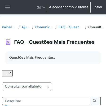
Ir para o conteúdo principal
A aceder como visitante
Entrar
Painel lateral
Painel do utilizador
Ajuda | Apoio
Comunicação | Questões
FAQ - Questões Mais Frequentes
Consultar por alfabeto
FAQ - Questões Mais Frequentes
Requisitos de conclusão
Questões Mais Frequentes.
Exportar termos
...
Consulte o glossário usando este índice
Pesquisar
Pesqu