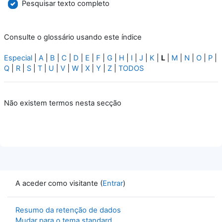
Pesquisar texto completo
Consulte o glossário usando este índice
Especial
|
A
|
B
|
C
|
D
|
E
|
F
|
G
|
H
|
I
|
J
|
K
|
L
|
M
|
N
|
O
|
P
|
Q
|
R
|
S
|
T
|
U
|
V
|
W
|
X
|
Y
|
Z
|
TODOS
Não existem termos nesta secção
A aceder como visitante (
Entrar
)
Resumo da retenção de dados
Mudar para o tema standard