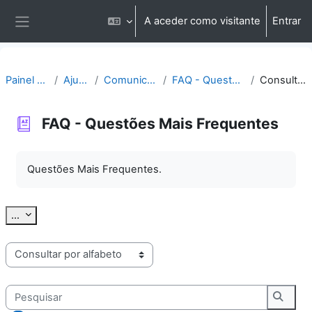
Ir para o conteúdo principal
A aceder como visitante
Entrar
Painel lateral
Painel do utilizador
Ajuda | Apoio
Comunicação | Questões
FAQ - Questões Mais Frequentes
Consultar por alfabeto
FAQ - Questões Mais Frequentes
Requisitos de conclusão
Questões Mais Frequentes.
Exportar termos
...
Consulte o glossário usando este índice
Pesquisar
Pesqu