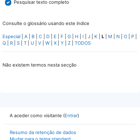
Pesquisar texto completo
Consulte o glossário usando este índice
Especial
|
A
|
B
|
C
|
D
|
E
|
F
|
G
|
H
|
I
|
J
|
K
|
L
|
M
|
N
|
O
|
P
|
Q
|
R
|
S
|
T
|
U
|
V
|
W
|
X
|
Y
|
Z
|
TODOS
Não existem termos nesta secção
A aceder como visitante (
Entrar
)
Resumo da retenção de dados
Mudar para o tema standard