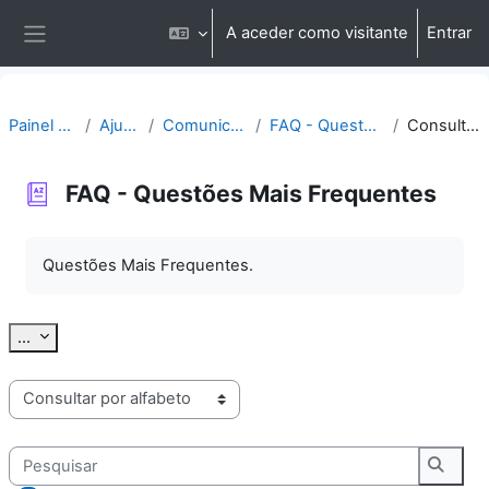
Ir para o conteúdo principal
A aceder como visitante
Entrar
Painel lateral
Painel do utilizador
Ajuda | Apoio
Comunicação | Questões
FAQ - Questões Mais Frequentes
Consultar por alfabeto
FAQ - Questões Mais Frequentes
Requisitos de conclusão
Questões Mais Frequentes.
Exportar termos
...
Consulte o glossário usando este índice
Pesquisar
Pesqu