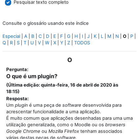
Pesquisar texto completo
Consulte o glossário usando este índice
Especial
|
A
|
B
|
C
|
D
|
E
|
F
|
G
|
H
|
I
|
J
|
K
|
L
|
M
|
N
|
O
|
P
|
Q
|
R
|
S
|
T
|
U
|
V
|
W
|
X
|
Y
|
Z
|
TODOS
O
Pergunta:
O que é um plugin?
(Última edição: quinta-feira, 16 de abril de 2020 às
18:15)
Resposta:
Um
plugin
é uma peça de
software
desenvolvida para
acrescentar funcionalidade a uma aplicação.
É muito comum que aplicações desenhadas para uma uma
utilização generalizada, como o Moodle ou os
browsers
Google Chrome
ou
Mozilla Firefox
tenham associados
várias destas peças de
software
.