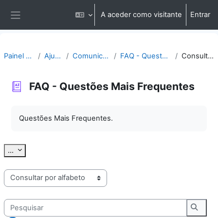
Ir para o conteúdo principal
A aceder como visitante
Entrar
Painel lateral
Painel do utilizador
Ajuda | Apoio
Comunicação | Questões
FAQ - Questões Mais Frequentes
Consultar por alfabeto
FAQ - Questões Mais Frequentes
Requisitos de conclusão
Questões Mais Frequentes.
Exportar termos
...
Consulte o glossário usando este índice
Pesquisar
Pesqu