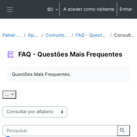
Ir para o conteúdo principal
A aceder como visitante
Entrar
Painel lateral
Painel do utilizador
Ajuda | Apoio
Comunicação | Questões
FAQ - Questões Mais Frequentes
Consultar por alfabeto
FAQ - Questões Mais Frequentes
Requisitos de conclusão
Questões Mais Frequentes.
Exportar termos
...
Consulte o glossário usando este índice
Pesquisar
Pesqu