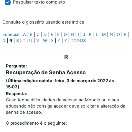
Pesquisar texto completo
Consulte o glossário usando este índice
Especial
|
A
|
B
|
C
|
D
|
E
|
F
|
G
|
H
|
I
|
J
|
K
|
L
|
M
|
N
|
O
|
P
|
Q
|
R
|
S
|
T
|
U
|
V
|
W
|
X
|
Y
|
Z
|
TODOS
R
Pergunta:
Recuperação de Senha Acesso
(Última edição: quinta-feira, 3 de março de 2022 às
15:03)
Resposta:
Caso tenha dificuldades de acesso ao Moodle ou o seu
educando não consiga aceder deve solicitar a alteração da
senha de acesso.
O procedimento é o seguinte: