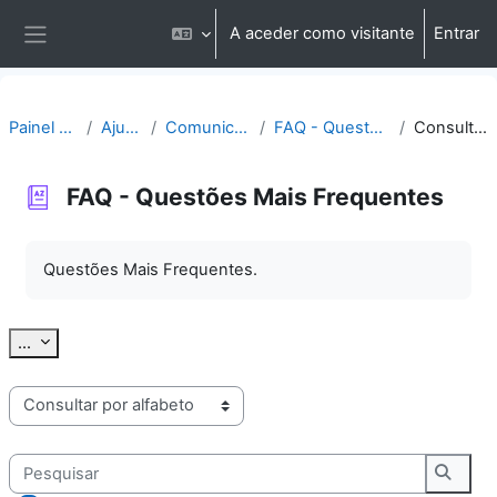
Ir para o conteúdo principal
A aceder como visitante
Entrar
Painel lateral
Painel do utilizador
Ajuda | Apoio
Comunicação | Questões
FAQ - Questões Mais Frequentes
Consultar por alfabeto
FAQ - Questões Mais Frequentes
Requisitos de conclusão
Questões Mais Frequentes.
Exportar termos
...
Consulte o glossário usando este índice
Pesquisar
Pesqu