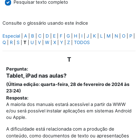
Pesquisar texto completo
Consulte o glossário usando este índice
Especial
|
A
|
B
|
C
|
D
|
E
|
F
|
G
|
H
|
I
|
J
|
K
|
L
|
M
|
N
|
O
|
P
|
Q
|
R
|
S
|
T
|
U
|
V
|
W
|
X
|
Y
|
Z
|
TODOS
T
Pergunta:
Tablet, iPad nas aulas?
(Última edição: quarta-feira, 28 de fevereiro de 2024 às
23:24)
Resposta:
A maioria dos manuais estará acessível a partir da WWW
e/ou será possível instalar aplicações em sistemas Android
ou Apple.
A dificuldade está relacionada com a produção de
conteúdo, como documentos de texto ou apresentações