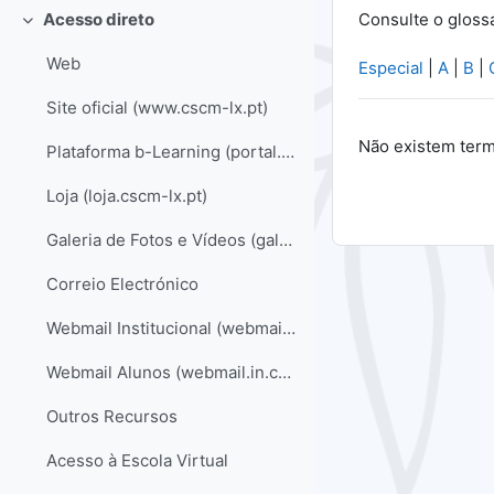
Consulte o gloss
Acesso direto
Contrair
Web
Especial
|
A
|
B
|
Site oficial (www.cscm-lx.pt)
Não existem ter
Plataforma b-Learning (portal.cscm-lx.pt)
Loja (loja.cscm-lx.pt)
Galeria de Fotos e Vídeos (galeria.cscm-lx.pt)
Correio Electrónico
Webmail Institucional (webmail.cscm-lx.pt)
Webmail Alunos (webmail.in.cscm-lx.pt)
Outros Recursos
Acesso à Escola Virtual