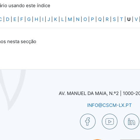
ário usando este índice
C
|
D
|
E
|
F
|
G
|
H
|
I
|
J
|
K
|
L
|
M
|
N
|
O
|
P
|
Q
|
R
|
S
|
T
|
U
|
V
mos nesta secção
AV. MANUEL DA MAIA, N.º2 |
1000-2
INFO@CSCM-LX.PT