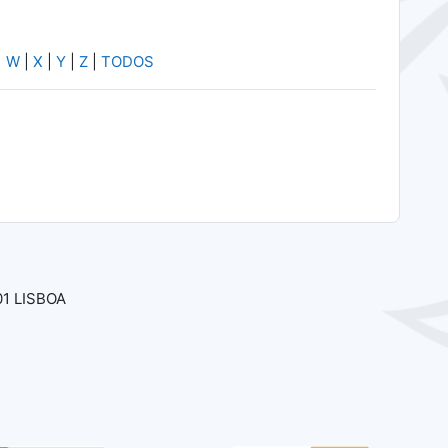
|
W
|
X
|
Y
|
Z
|
TODOS
01 LISBOA