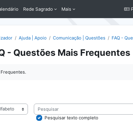
alendário
Rede Sagrado
Mais
P
lizador
Ajuda | Apoio
Comunicação | Questões
FAQ - Que
Q - Questões Mais Frequentes
conclusão
 Frequentes.
Pesquisar
rio usando este índice
Pesquisar texto completo