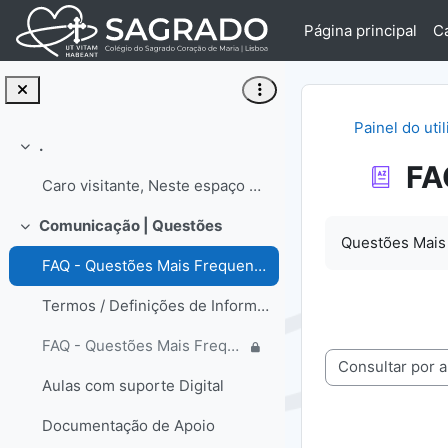
Ir para o conteúdo principal
Página principal
C
Painel do uti
.
Contrair
FA
Caro visitante, Neste espaço encontrará informa...
Requisitos de 
Comunicação | Questões
Contrair
Questões Mais
FAQ - Questões Mais Frequentes
Termos / Definições de Informática
FAQ - Questões Mais Frequentes | Colaborador
Consulte o glossá
Aulas com suporte Digital
Documentação de Apoio