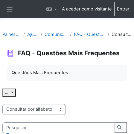
Ir para o conteúdo principal
A aceder como visitante
Entrar
Painel lateral
Painel do utilizador
Ajuda | Apoio
Comunicação | Questões
FAQ - Questões Mais Frequentes
Consultar por alfabeto
FAQ - Questões Mais Frequentes
Requisitos de conclusão
Questões Mais Frequentes.
Exportar termos
...
Consulte o glossário usando este índice
Pesquisar
Pesqu