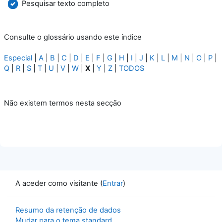
Pesquisar texto completo
Consulte o glossário usando este índice
Especial
|
A
|
B
|
C
|
D
|
E
|
F
|
G
|
H
|
I
|
J
|
K
|
L
|
M
|
N
|
O
|
P
|
Q
|
R
|
S
|
T
|
U
|
V
|
W
|
X
|
Y
|
Z
|
TODOS
Não existem termos nesta secção
A aceder como visitante (
Entrar
)
Resumo da retenção de dados
Mudar para o tema standard