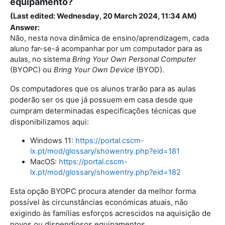
equipamento?
(Last edited: Wednesday, 20 March 2024, 11:34 AM)
Answer:
Não, nesta nova dinâmica de ensino/aprendizagem, cada
aluno far-se-á acompanhar por um computador para as
aulas, no sistema
Bring Your Own Personal Computer
(BYOPC) ou
Bring Your Own Device
(BYOD).
Os computadores que os alunos trarão para as aulas
poderão ser os que já possuem em casa desde que
cumpram determinadas especificações técnicas que
disponibilizamos aqui:
Windows 11:
https://portal.cscm-
lx.pt/mod/glossary/showentry.php?eid=181
MacOS:
https://portal.cscm-
lx.pt/mod/glossary/showentry.php?eid=182
Esta opção BYOPC procura atender da melhor forma
possível às circunstâncias económicas atuais, não
exigindo às famílias esforços acrescidos na aquisição de
novos ou dispendiosos equipamentos.