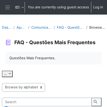
Skip to main content
You are currently using guest access
Log in
Side panel
Dashboard
Ajuda | Apoio
Comunicação | Questões
FAQ - Questões Mais Frequentes
Browse by alphabet
FAQ - Questões Mais Frequentes
Completion requirements
Questões Mais Frequentes.
Export entries
...
Browse the glossary using this index
Search
Searc