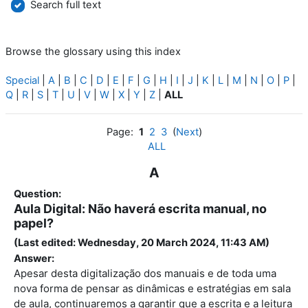
Search full text
Browse the glossary using this index
Special
|
A
|
B
|
C
|
D
|
E
|
F
|
G
|
H
|
I
|
J
|
K
|
L
|
M
|
N
|
O
|
P
|
Q
|
R
|
S
|
T
|
U
|
V
|
W
|
X
|
Y
|
Z
|
ALL
Page:
1
2
3
(
Next
)
ALL
A
Question:
Aula Digital: Não haverá escrita manual, no
papel?
(Last edited: Wednesday, 20 March 2024, 11:43 AM)
Answer:
Apesar desta digitalização dos manuais e de toda uma
nova forma de pensar as dinâmicas e estratégias em sala
de aula, continuaremos a garantir que a escrita e a leitura