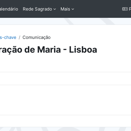
alendário
Rede Sagrado
Mais
P
as-chave
Comunicação
ação de Maria - Lisboa