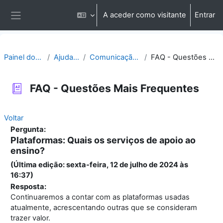
Ir para o conteúdo principal
A aceder como visitante
Entrar
Painel lateral
Painel do utilizador
Ajuda | Apoio
Comunicação | Questões
FAQ - Questões Mais Frequentes
FAQ - Questões Mais Frequentes
Voltar
Pergunta:
Plataformas: Quais os serviços de apoio ao
ensino?
(Última edição: sexta-feira, 12 de julho de 2024 às
16:37)
Resposta:
Continuaremos a contar com as plataformas usadas
atualmente, acrescentando outras que se consideram
trazer valor.