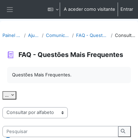
Ir para o conteúdo principal
A aceder como visitante
Entrar
Painel lateral
Painel do utilizador
Ajuda | Apoio
Comunicação | Questões
FAQ - Questões Mais Frequentes
Consultar por alfabeto
FAQ - Questões Mais Frequentes
Requisitos de conclusão
Questões Mais Frequentes.
Exportar termos
...
Consulte o glossário usando este índice
Pesquisar
Pesqu