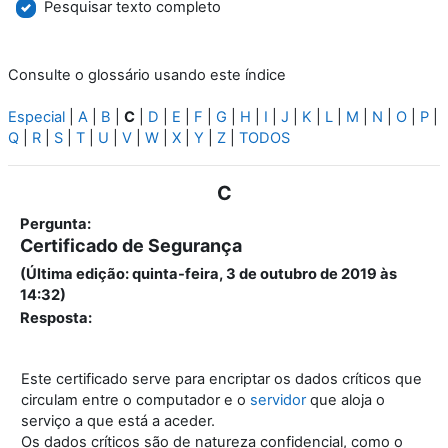
Pesquisar texto completo
Consulte o glossário usando este índice
Especial
|
A
|
B
|
C
|
D
|
E
|
F
|
G
|
H
|
I
|
J
|
K
|
L
|
M
|
N
|
O
|
P
|
Q
|
R
|
S
|
T
|
U
|
V
|
W
|
X
|
Y
|
Z
|
TODOS
C
Pergunta:
Certificado de Segurança
(Última edição: quinta-feira, 3 de outubro de 2019 às
14:32)
Resposta:
Este certificado serve para encriptar os dados críticos que
circulam entre o computador e o
servidor
que aloja o
serviço a que está a aceder.
Os dados críticos são de natureza confidencial, como o