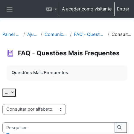
Ir para o conteúdo principal
A aceder como visitante
Entrar
Painel lateral
Painel do utilizador
Ajuda | Apoio
Comunicação | Questões
FAQ - Questões Mais Frequentes
Consultar por alfabeto
FAQ - Questões Mais Frequentes
Requisitos de conclusão
Questões Mais Frequentes.
Exportar termos
...
Consulte o glossário usando este índice
Pesquisar
Pesqu