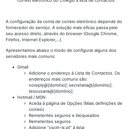
correio eletrónico do Colégio à lista de contactos.
A configuração da conta de correio eletrónico depende do
fornecedor do serviço. A solução mais eficaz passa pelo
seu acesso direto, através do
browser
(Google Chrome,
Firefox, Internet Explorer,…).
Apresentamos abaixo o modo de configurar alguns dos
servidores mais comuns:
Gmail
Adicione o endereço à Lista de Contactos. Os
endereços mais comuns são:
noreply
@[domínio]
; secretaria
@[domínio]
;
tesousaria
@[domínio]
;
Hotmail / MSN
Aceda à página de Opções (Mais definições de
correio)
Remetentes seguros e bloqueados
Remetentes seguros
Adicione “cscm-lx.pt” à lista;