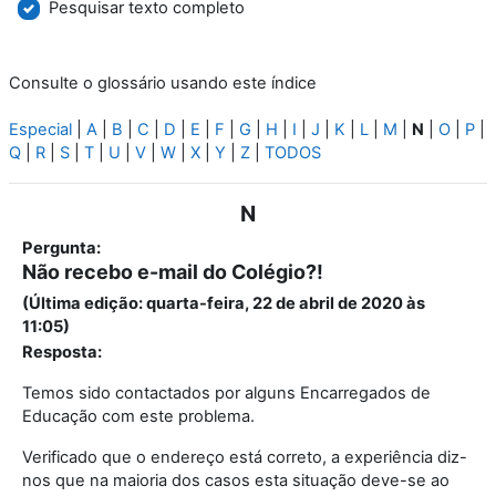
Pesquisar texto completo
Consulte o glossário usando este índice
Especial
|
A
|
B
|
C
|
D
|
E
|
F
|
G
|
H
|
I
|
J
|
K
|
L
|
M
|
N
|
O
|
P
|
Q
|
R
|
S
|
T
|
U
|
V
|
W
|
X
|
Y
|
Z
|
TODOS
N
Pergunta:
Não recebo e-mail do Colégio?!
(Última edição: quarta-feira, 22 de abril de 2020 às
11:05)
Resposta:
Temos sido contactados por alguns Encarregados de
Educação com este problema.
Verificado que o endereço está correto, a experiência diz-
nos que na maioria dos casos esta situação deve-se ao