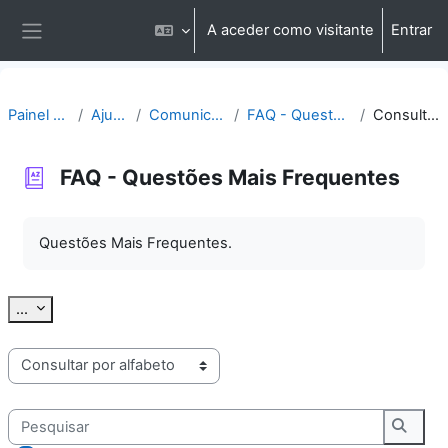
Ir para o conteúdo principal
A aceder como visitante
Entrar
Painel lateral
Painel do utilizador
Ajuda | Apoio
Comunicação | Questões
FAQ - Questões Mais Frequentes
Consultar por alfabeto
FAQ - Questões Mais Frequentes
Requisitos de conclusão
Questões Mais Frequentes.
Exportar termos
...
Consulte o glossário usando este índice
Pesquisar
Pesqu