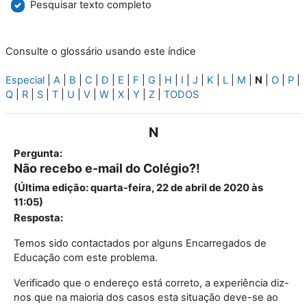
Pesquisar texto completo
Consulte o glossário usando este índice
Especial
|
A
|
B
|
C
|
D
|
E
|
F
|
G
|
H
|
I
|
J
|
K
|
L
|
M
|
N
|
O
|
P
|
Q
|
R
|
S
|
T
|
U
|
V
|
W
|
X
|
Y
|
Z
|
TODOS
N
Pergunta:
Não recebo e-mail do Colégio?!
(Última edição: quarta-feira, 22 de abril de 2020 às
11:05)
Resposta:
Temos sido contactados por alguns Encarregados de
Educação com este problema.
Verificado que o endereço está correto, a experiência diz-
nos que na maioria dos casos esta situação deve-se ao