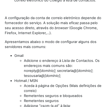
correio eletrónico do Colégio à lista de contactos.
A configuração da conta de correio eletrónico depende do
fornecedor do serviço. A solução mais eficaz passa pelo
seu acesso direto, através do
browser
(Google Chrome,
Firefox, Internet Explorer,…).
Apresentamos abaixo o modo de configurar alguns dos
servidores mais comuns:
Gmail
Adicione o endereço à Lista de Contactos. Os
endereços mais comuns são:
noreply
@[domínio]
; secretaria
@[domínio]
;
tesousaria
@[domínio]
;
Hotmail / MSN
Aceda à página de Opções (Mais definições de
correio)
Remetentes seguros e bloqueados
Remetentes seguros
Adicione “cscm-lx.pt” à lista;