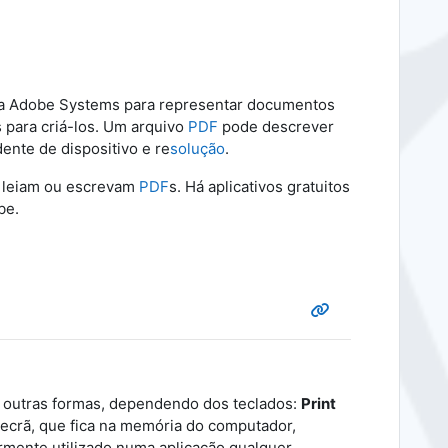
ela Adobe Systems para representar documentos
para criá-los. Um arquivo
PDF
pode descrever
nte de dispositivo e re
solução
.
e leiam ou escrevam
PDF
s. Há aplicativos gratuitos
be.
 outras formas, dependendo dos teclados:
Print
 ecrã, que fica na memória do computador,
ormente utilizado numa aplicação qualquer.