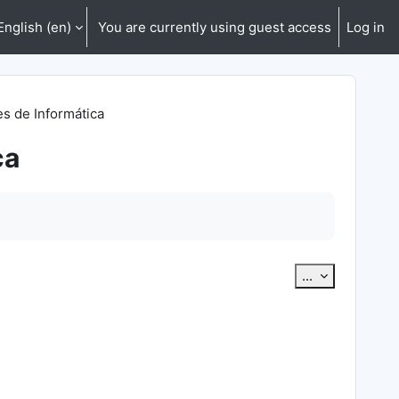
English ‎(en)‎
You are currently using guest access
Log in
es de Informática
ca
Export entrie
...