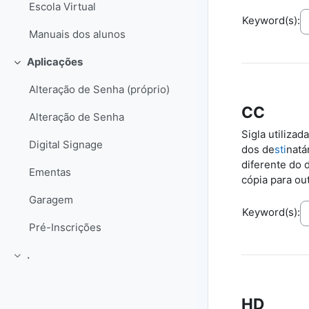
Escola Virtual
Keyword(s):
Manuais dos alunos
Aplicações
Collapse
Alteração de Senha (próprio)
CC
Alteração de Senha
Sigla utilizad
Digital Signage
dos de
sti
natá
diferente do 
Ementas
cópia para ou
Garagem
Keyword(s):
Pré-Inscrições
.
Collapse
HD