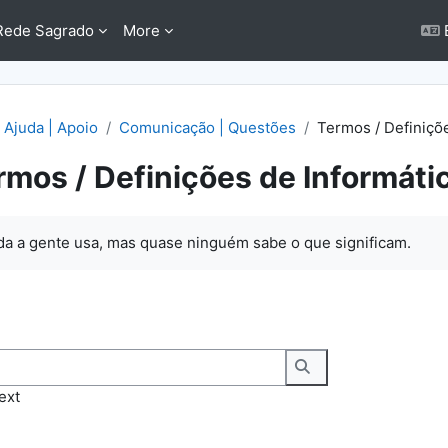
Rede Sagrado
More
Ajuda | Apoio
Comunicação | Questões
Termos / Definiçõ
rmos / Definições de Informáti
quirements
a a gente usa, mas quase ninguém sabe o que significam.
Search
ext