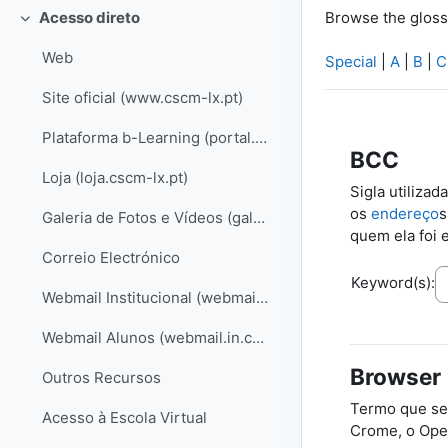
Browse the gloss
Acesso direto
Collapse
Web
Special
|
A
|
B
|
C
Site oficial (www.cscm-lx.pt)
Plataforma b-Learning (portal.cscm-lx.pt)
BCC
Loja (loja.cscm-lx.pt)
Sigla utilizad
os
endereço
s
Galeria de Fotos e Vídeos (galeria.cscm-lx.pt)
quem ela foi 
Correio Electrónico
Keyword(s):
Webmail Institucional (webmail.cscm-lx.pt)
Webmail Alunos (webmail.in.cscm-lx.pt)
Browser
Outros Recursos
Termo que se
Acesso à Escola Virtual
Crome, o Oper