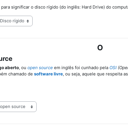
a para significar o disco rígido (do inglês: Hard Drive) do comput
O
urce
go aberto
, ou
open source
em inglês foi cunhado pela
OSI
(Open
mbém chamado de
software livre
, ou seja, aquele que respeita a