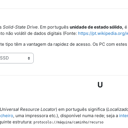
ês
Solid-State Drive
. Em português
unidade de estado sólido,
é 
 não volátil de dados digitais (Fonte:
https://pt.wikipedia.org
te tipo têm a vantagem da rapidez de acesso. Os PC com este
U
Universal Resource Locator
) em português significa (
Localizad
icheiro
, uma impressora etc.), disponível numa rede; seja a
inte
uinte estrutura:
protocolo://máquina/caminho/recurso