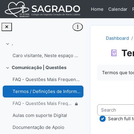
Skip to main content
Home
Calendar
Dashboard
.
Collapse
Te
Caro visitante, Neste espaço encontrará informa...
Completion re
Comunicação | Questões
Collapse
Termos que tod
FAQ - Questões Mais Frequentes
Termos / Definições de Informática
FAQ - Questões Mais Frequentes | Colaborador
Search
Aulas com suporte Digital
Search full t
Documentação de Apoio