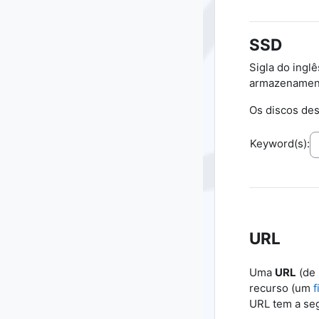
SSD
Sigla do ingl
armazenamento
Os discos des
Keyword(s):
URL
Uma
URL
(de
recurso (um
f
URL tem a seg