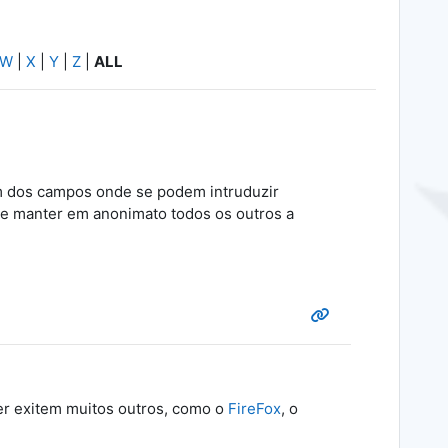
W
|
X
|
Y
|
Z
|
ALL
 dos campos onde se podem intruduzir
de manter em anonimato todos os outros a
r exitem muitos outros, como o
FireFox
, o