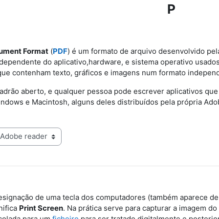
P
cument Format
(
PDF
) é um formato de arquivo desenvolvido p
dependente do aplicativo,hardware
, e sistema operativo
usados 
e contenham texto, gráficos e imagens num formato independe
drão aberto, e qualquer pessoa pode escrever aplicativos qu
indows e Macintosh, alguns deles distribuídos pela própria Ado
designação de uma tecla dos computadores (também aparece de
nifica
Print Screen
. Na prática serve para capturar a imagem do
colada para um
ficheiro
para ser tratado digitalmente e posteri