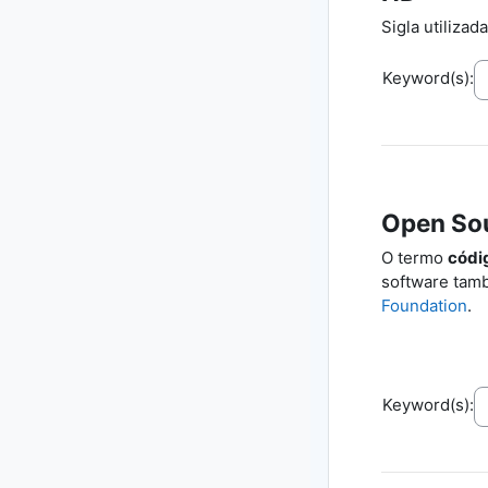
Sigla utilizad
Keyword(s):
Open So
O termo
códi
software ta
Foundation
.
Keyword(s):