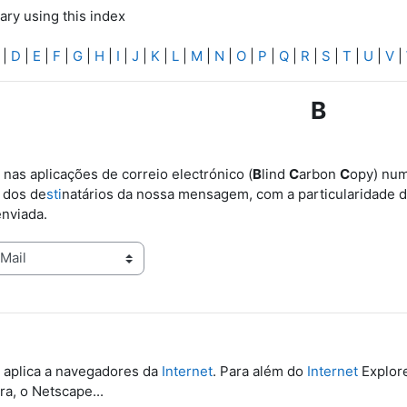
ary using this index
|
D
|
E
|
F
|
G
|
H
|
I
|
J
|
K
|
L
|
M
|
N
|
O
|
P
|
Q
|
R
|
S
|
T
|
U
|
V
|
B
a nas aplicações de correio electrónico (
B
lind
C
arbon
C
opy) num
 dos de
sti
natários da nossa mensagem, com a particularidade 
enviada.
 aplica a navegadores da
Internet
. Para além do
Internet
Explore
a, o Netscape...