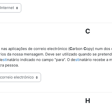
C
a nas aplicações de correio electrónico (
C
arbon
C
opy) num dos 
rios da nossa mensagem. Deve ser utilizado quando se prete
de
sti
natário indicado no campo "para". O de
sti
natário recebe a 
tra pessoa.
H