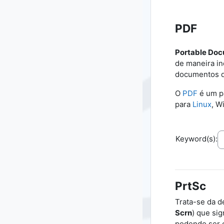
PDF
Portable Do
de maneira in
documentos qu
O
PDF
é um pa
para
Linux
, W
Keyword(s):
PrtSc
Trata-se da 
Scrn
) que sig
podendo ser 