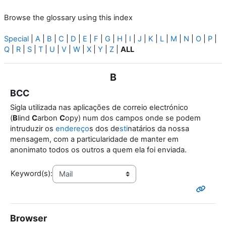
Browse the glossary using this index
Special
|
A
|
B
|
C
|
D
|
E
|
F
|
G
|
H
|
I
|
J
|
K
|
L
|
M
|
N
|
O
|
P
|
Q
|
R
|
S
|
T
|
U
|
V
|
W
|
X
|
Y
|
Z
|
ALL
B
BCC
Sigla utilizada nas aplicações de correio electrónico
(
B
lind
C
arbon
C
opy) num dos campos onde se podem
intruduzir os
endereço
s dos de
sti
natários da nossa
mensagem, com a particularidade de manter em
anonimato todos os outros a quem ela foi enviada.
Keyword(s):
Browser