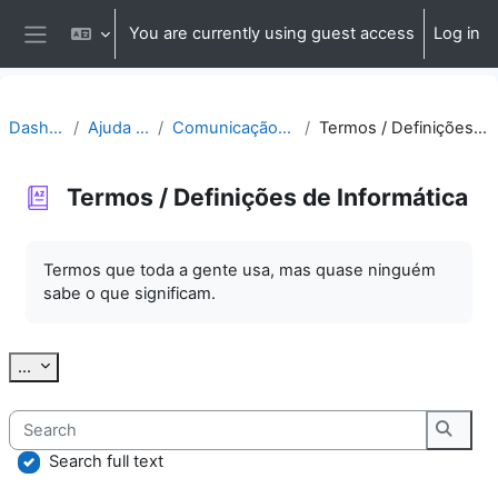
Skip to main content
You are currently using guest access
Log in
Side panel
Dashboard
Ajuda | Apoio
Comunicação | Questões
Termos / Definições de Informática
Termos / Definições de Informática
Completion requirements
Termos que toda a gente usa, mas quase ninguém
sabe o que significam.
Export entries
...
Search
Searc
Search full text