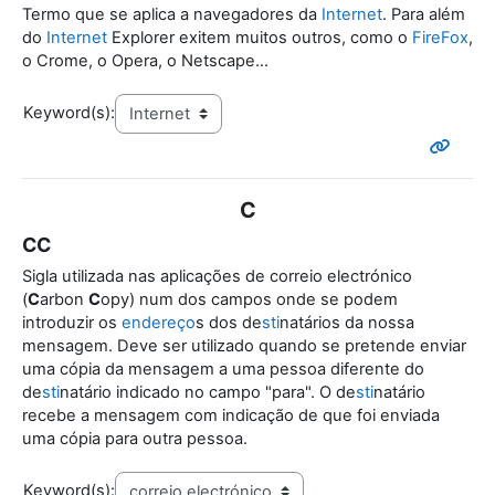
Termo que se aplica a navegadores da
Internet
. Para além
do
Internet
Explorer exitem muitos outros, como o
FireFox
,
o Crome, o Opera, o Netscape...
Keyword(s):
C
CC
Sigla utilizada nas aplicações de correio electrónico
(
C
arbon
C
opy) num dos campos onde se podem
introduzir os
endereço
s dos de
sti
natários da nossa
mensagem. Deve ser utilizado quando se pretende enviar
uma cópia da mensagem a uma pessoa diferente do
de
sti
natário indicado no campo "para". O de
sti
natário
recebe a mensagem com indicação de que foi enviada
uma cópia para outra pessoa.
Keyword(s):