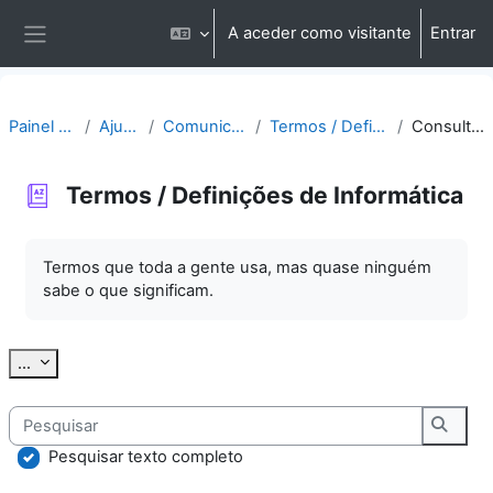
Ir para o conteúdo principal
A aceder como visitante
Entrar
Painel lateral
Painel do utilizador
Ajuda | Apoio
Comunicação | Questões
Termos / Definições de Informática
Consultar por alfabeto
Termos / Definições de Informática
Requisitos de conclusão
Termos que toda a gente usa, mas quase ninguém
sabe o que significam.
Exportar termos
...
Pesquisar
Pesqu
Pesquisar texto completo