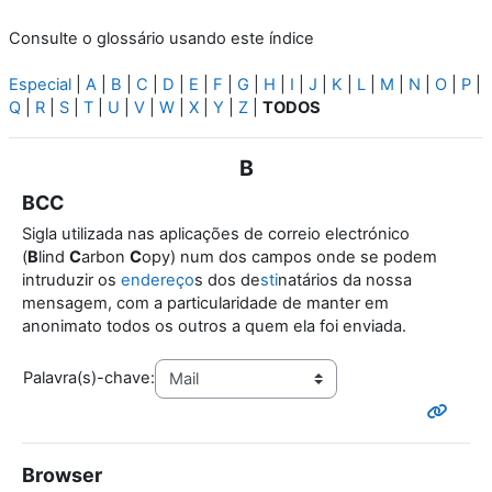
Consulte o glossário usando este índice
Especial
|
A
|
B
|
C
|
D
|
E
|
F
|
G
|
H
|
I
|
J
|
K
|
L
|
M
|
N
|
O
|
P
|
Q
|
R
|
S
|
T
|
U
|
V
|
W
|
X
|
Y
|
Z
|
TODOS
B
BCC
Sigla utilizada nas aplicações de correio electrónico
(
B
lind
C
arbon
C
opy) num dos campos onde se podem
intruduzir os
endereço
s dos de
sti
natários da nossa
mensagem, com a particularidade de manter em
anonimato todos os outros a quem ela foi enviada.
Palavra(s)-chave:
Browser