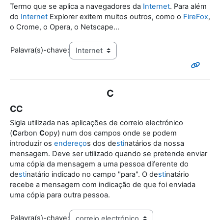
Termo que se aplica a navegadores da
Internet
. Para além
do
Internet
Explorer exitem muitos outros, como o
FireFox
,
o Crome, o Opera, o Netscape...
Palavra(s)-chave:
C
CC
Sigla utilizada nas aplicações de correio electrónico
(
C
arbon
C
opy) num dos campos onde se podem
introduzir os
endereço
s dos de
sti
natários da nossa
mensagem. Deve ser utilizado quando se pretende enviar
uma cópia da mensagem a uma pessoa diferente do
de
sti
natário indicado no campo "para". O de
sti
natário
recebe a mensagem com indicação de que foi enviada
uma cópia para outra pessoa.
Palavra(s)-chave: