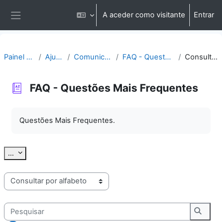
Ir para o conteúdo principal
A aceder como visitante
Entrar
Painel lateral
Painel do utilizador
Ajuda | Apoio
Comunicação | Questões
FAQ - Questões Mais Frequentes
Consultar por alfabeto
FAQ - Questões Mais Frequentes
Requisitos de conclusão
Questões Mais Frequentes.
Exportar termos
...
Consulte o glossário usando este índice
Pesquisar
Pesqu