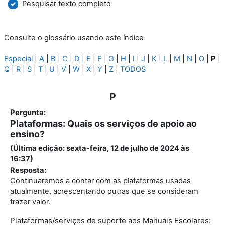
Pesquisar texto completo
Consulte o glossário usando este índice
Especial
|
A
|
B
|
C
|
D
|
E
|
F
|
G
|
H
|
I
|
J
|
K
|
L
|
M
|
N
|
O
|
P
|
Q
|
R
|
S
|
T
|
U
|
V
|
W
|
X
|
Y
|
Z
|
TODOS
P
Pergunta:
Plataformas: Quais os serviços de apoio ao
ensino?
(Última edição: sexta-feira, 12 de julho de 2024 às
16:37)
Resposta:
Continuaremos a contar com as plataformas usadas
atualmente, acrescentando outras que se consideram
trazer valor.
Plataformas/serviços de suporte aos Manuais Escolares: